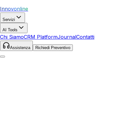
Innovonline
Servizi
AI Tools
Chi Siamo
CRM Platform
Journal
Contatti
Assistenza
Richiedi Preventivo
Home
Servizi
Google Ads
Foggia
Foggia
,
Puglia