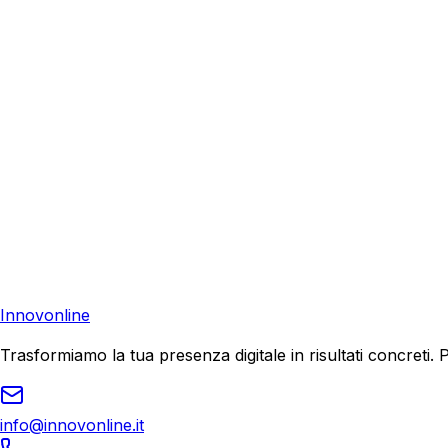
Pronto a Crescere con
Google Ads
a
F
Richiedi una consulenza gratuita e scopri come possiamo aiu
Preventivo Gratuito
Contattaci
Pronto a far crescere il tuo business?
Richiedi una consulenza gratuita e scopri il tuo potenziale d
Richiedi Consulenza
Innovonline
Trasformiamo la tua presenza digitale in risultati concret
info@innovonline.it