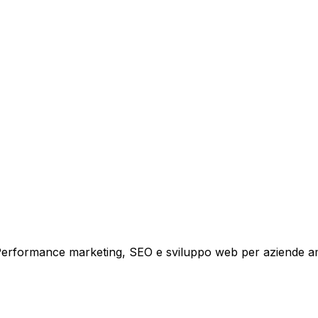
oggia
?
tare la tua azienda a raggiungere nuovi clienti.
i crescita.
i. Performance marketing, SEO e sviluppo web per aziende a