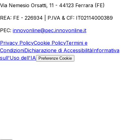
Ecommerce
Marketing Digitale
Via Nemesio Orsatti, 11 - 44123 Ferrara (FE)
REA: FE - 226934 | P.IVA & CF: IT02114000389
PEC:
innovonline@pec.innovonline.it
Privacy Policy
Cookie Policy
Termini e
Condizioni
Dichiarazione di Accessibilità
Informativa
sull'Uso dell'IA
Preferenze Cookie