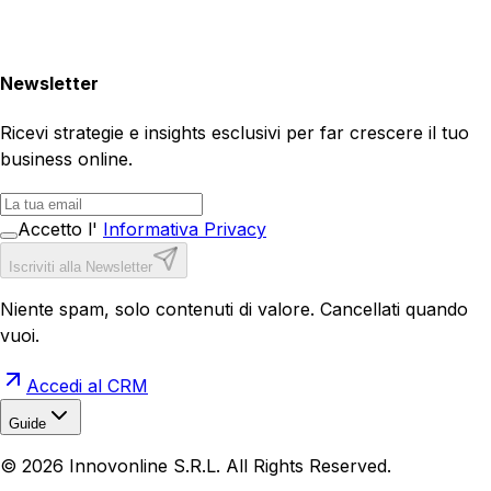
Newsletter
Ricevi strategie e insights esclusivi per far crescere il tuo
business online.
Accetto l'
Informativa Privacy
Iscriviti alla Newsletter
Niente spam, solo contenuti di valore. Cancellati quando
vuoi.
Accedi al CRM
Guide
Realizzazione Siti Web
Realizzazione Ecommerce
AI per
©
2026
Innovonline S.R.L. All Rights Reserved.
Aziende
Quanto Costa un Sito Web
Come Fare