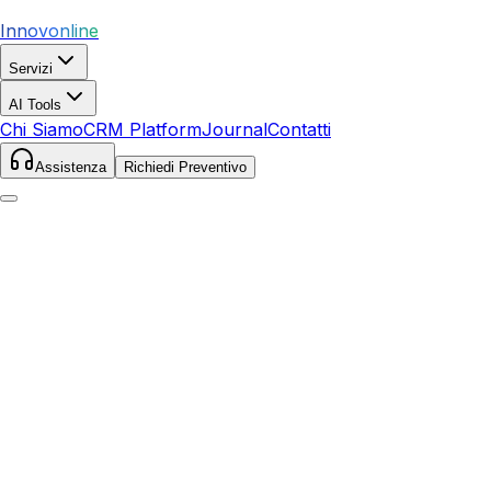
Innovonline
Servizi
AI Tools
Chi Siamo
CRM Platform
Journal
Contatti
Assistenza
Richiedi Preventivo
Home
Servizi
Google Ads
Laterina Pergine
Valdarno
Laterina Pergine Valdarno
,
Toscana