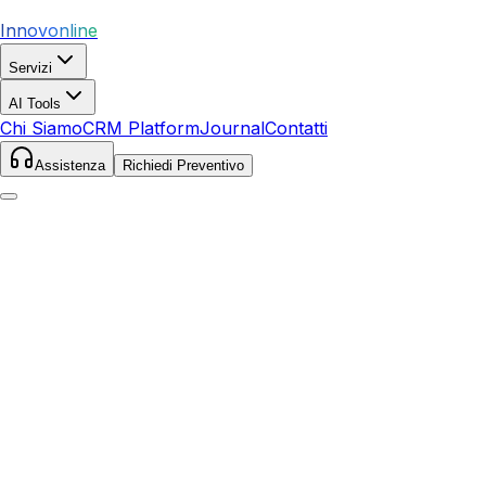
Innovonline
Servizi
AI Tools
Chi Siamo
CRM Platform
Journal
Contatti
Assistenza
Richiedi Preventivo
Home
Servizi
Google Ads
Loro Ciuffenna
Loro Ciuffenna
,
Toscana