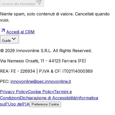
Iscriviti alla Newsletter
Niente spam, solo contenuti di valore. Cancellati quando
vuoi.
Accedi al CRM
Guide
Realizzazione Siti Web
Realizzazione Ecommerce
AI per
©
2026
Innovonline S.R.L. All Rights Reserved.
Aziende
Quanto Costa un Sito Web
Come Fare
Ecommerce
Marketing Digitale
Via Nemesio Orsatti, 11 - 44123 Ferrara (FE)
REA: FE - 226934 | P.IVA & CF: IT02114000389
PEC:
innovonline@pec.innovonline.it
Privacy Policy
Cookie Policy
Termini e
Condizioni
Dichiarazione di Accessibilità
Informativa
sull'Uso dell'IA
Preferenze Cookie