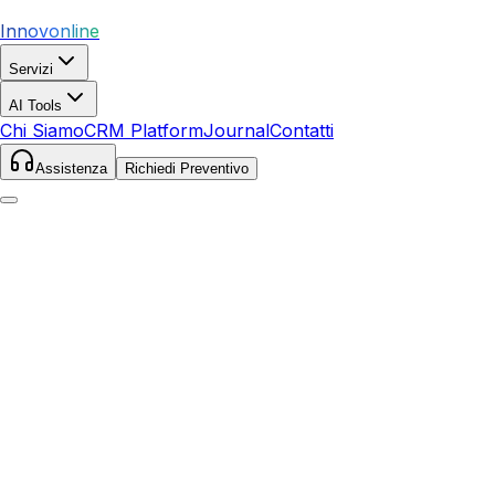
Innovonline
Servizi
AI Tools
Chi Siamo
CRM Platform
Journal
Contatti
Assistenza
Richiedi Preventivo
Home
Servizi
Google Ads
Marciana Marina
Marciana Marina
,
Toscana