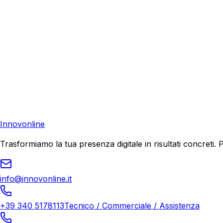
Consulenza Gratuita
Contattaci
Pronto a far crescere il tuo business?
Richiedi una consulenza gratuita e scopri il tuo potenziale d
Richiedi Consulenza
Innovonline
Trasformiamo la tua presenza digitale in risultati concret
info@innovonline.it
+39 340 5178113
Tecnico / Commerciale / Assistenza