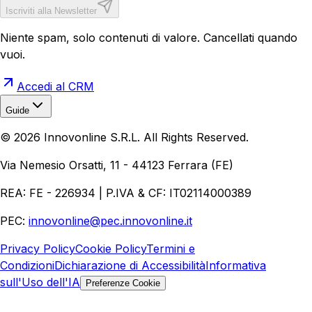
Iscriviti alla Newsletter
Niente spam, solo contenuti di valore. Cancellati quando
vuoi.
Accedi al CRM
Guide
Realizzazione Siti Web
Realizzazione Ecommerce
AI per
©
2026
Innovonline S.R.L. All Rights Reserved.
Aziende
Quanto Costa un Sito Web
Come Fare
Ecommerce
Marketing Digitale
Via Nemesio Orsatti, 11 - 44123 Ferrara (FE)
REA: FE - 226934 | P.IVA & CF: IT02114000389
PEC:
innovonline@pec.innovonline.it
Privacy Policy
Cookie Policy
Termini e
Condizioni
Dichiarazione di Accessibilità
Informativa
sull'Uso dell'IA
Preferenze Cookie