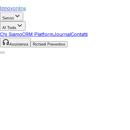
Innovonline
Servizi
AI Tools
Chi Siamo
CRM Platform
Journal
Contatti
Assistenza
Richiedi Preventivo
Home
Servizi
Google Ads
Montemignaio
Montemignaio
,
Toscana