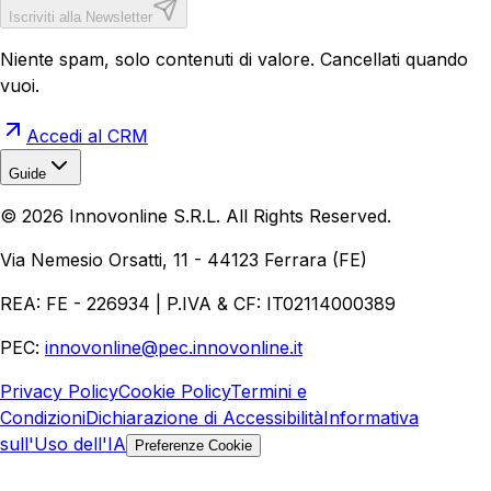
Iscriviti alla Newsletter
Niente spam, solo contenuti di valore. Cancellati quando
vuoi.
Accedi al CRM
Guide
Realizzazione Siti Web
Realizzazione Ecommerce
AI per
©
2026
Innovonline S.R.L. All Rights Reserved.
Aziende
Quanto Costa un Sito Web
Come Fare
Ecommerce
Marketing Digitale
Via Nemesio Orsatti, 11 - 44123 Ferrara (FE)
REA: FE - 226934 | P.IVA & CF: IT02114000389
PEC:
innovonline@pec.innovonline.it
Privacy Policy
Cookie Policy
Termini e
Condizioni
Dichiarazione di Accessibilità
Informativa
sull'Uso dell'IA
Preferenze Cookie