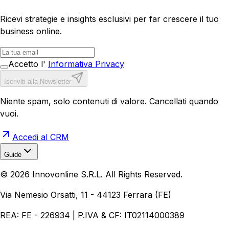
Ricevi strategie e insights esclusivi per far crescere il tuo
business online.
Accetto l'
Informativa Privacy
Iscriviti alla Newsletter
Niente spam, solo contenuti di valore. Cancellati quando
vuoi.
Accedi al CRM
Guide
Realizzazione Siti Web
Realizzazione Ecommerce
AI per
©
2026
Innovonline S.R.L. All Rights Reserved.
Aziende
Quanto Costa un Sito Web
Come Fare
Ecommerce
Marketing Digitale
Via Nemesio Orsatti, 11 - 44123 Ferrara (FE)
REA: FE - 226934 | P.IVA & CF: IT02114000389