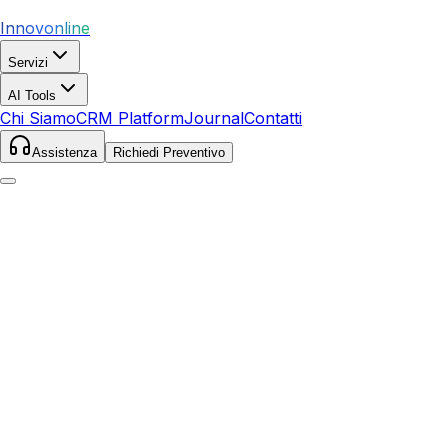
Innovonline
Servizi
AI Tools
Chi Siamo
CRM Platform
Journal
Contatti
Assistenza
Richiedi Preventivo
Home
Servizi
Google Ads
Monterotondo Marittimo
Monterotondo Marittimo
,
Toscana