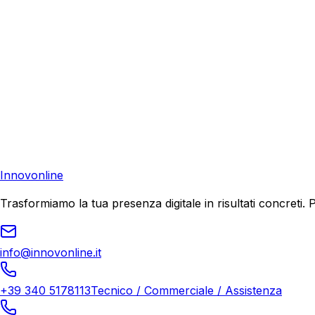
Consulenza Gratuita
Contattaci
Pronto a far crescere il tuo business?
Richiedi una consulenza gratuita e scopri il tuo potenziale d
Richiedi Consulenza
Innovonline
Trasformiamo la tua presenza digitale in risultati concret
info@innovonline.it
+39 340 5178113
Tecnico / Commerciale / Assistenza