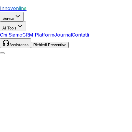
Innovonline
Servizi
AI Tools
Chi Siamo
CRM Platform
Journal
Contatti
Assistenza
Richiedi Preventivo
Home
Servizi
Google Ads
Pitigliano
Pitigliano
,
Toscana