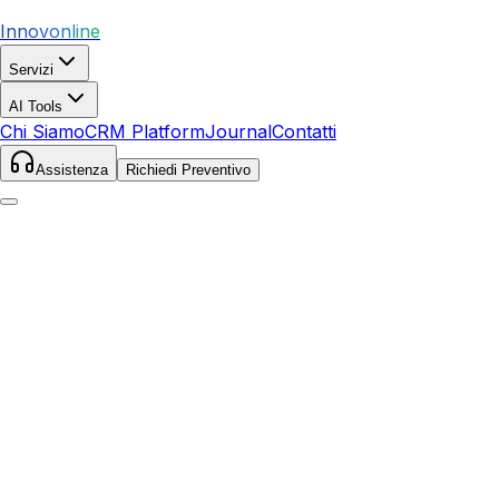
Innovonline
Servizi
AI Tools
Chi Siamo
CRM Platform
Journal
Contatti
Assistenza
Richiedi Preventivo
Home
Servizi
Google Ads
Ravenna
Ravenna
,
Emilia-Romagna