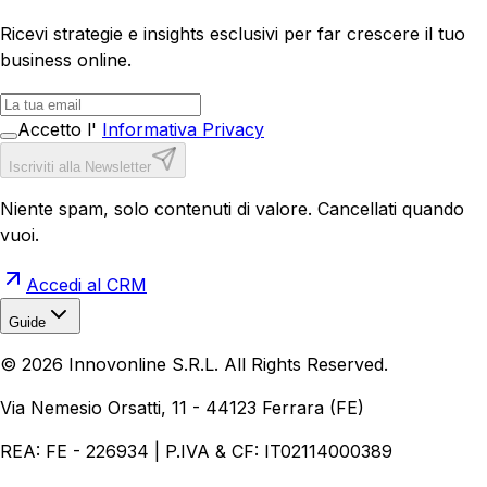
Ricevi strategie e insights esclusivi per far crescere il tuo
business online.
Accetto l'
Informativa Privacy
Iscriviti alla Newsletter
Niente spam, solo contenuti di valore. Cancellati quando
vuoi.
Accedi al CRM
Guide
Realizzazione Siti Web
Realizzazione Ecommerce
AI per
©
2026
Innovonline S.R.L. All Rights Reserved.
Aziende
Quanto Costa un Sito Web
Come Fare
Ecommerce
Marketing Digitale
Via Nemesio Orsatti, 11 - 44123 Ferrara (FE)
REA: FE - 226934 | P.IVA & CF: IT02114000389