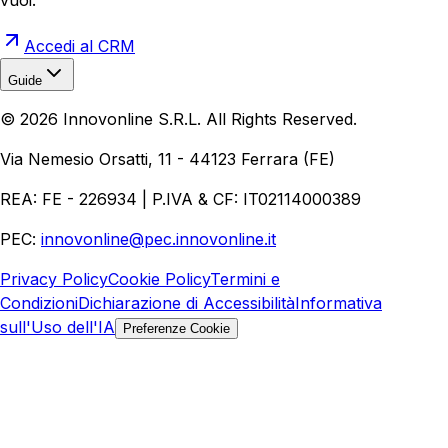
Accedi al CRM
Guide
Realizzazione Siti Web
Realizzazione Ecommerce
AI per
©
2026
Innovonline S.R.L. All Rights Reserved.
Aziende
Quanto Costa un Sito Web
Come Fare
Ecommerce
Marketing Digitale
Via Nemesio Orsatti, 11 - 44123 Ferrara (FE)
REA: FE - 226934 | P.IVA & CF: IT02114000389
PEC:
innovonline@pec.innovonline.it
Privacy Policy
Cookie Policy
Termini e
Condizioni
Dichiarazione di Accessibilità
Informativa
sull'Uso dell'IA
Preferenze Cookie