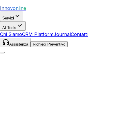
Innovonline
Servizi
AI Tools
Chi Siamo
CRM Platform
Journal
Contatti
Assistenza
Richiedi Preventivo
Home
Servizi
Google Ads
Rieti
Rieti
,
Lazio