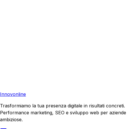
Richiedi una consulenza gratuita e scopri come possiamo
aiutare la tua azienda a raggiungere nuovi clienti.
Preventivo Gratuito
Contattaci
Pronto a far crescere il tuo business?
Richiedi una consulenza gratuita e scopri il tuo potenziale
di crescita.
Richiedi Consulenza
Innovonline
Trasformiamo la tua presenza digitale in risultati concreti.
Performance marketing, SEO e sviluppo web per aziende
ambiziose.