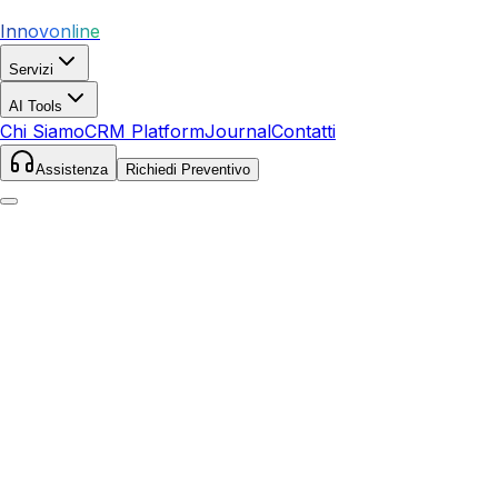
Innovonline
Servizi
AI Tools
Chi Siamo
CRM Platform
Journal
Contatti
Assistenza
Richiedi Preventivo
Home
Servizi
Google Ads
Rosignano Marittimo
Rosignano Marittimo
,
Toscana