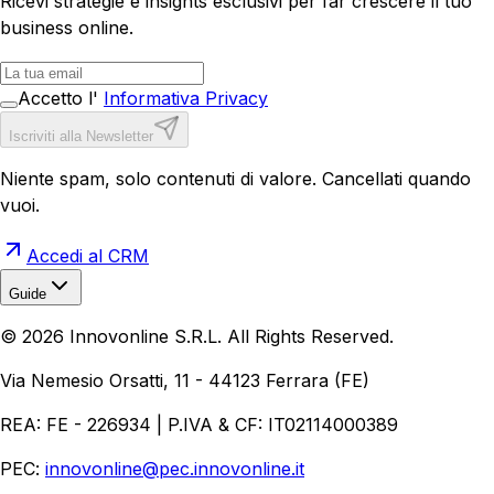
Ricevi strategie e insights esclusivi per far crescere il tuo
business online.
Accetto l'
Informativa Privacy
Iscriviti alla Newsletter
Niente spam, solo contenuti di valore. Cancellati quando
vuoi.
Accedi al CRM
Guide
Realizzazione Siti Web
Realizzazione Ecommerce
AI per
©
2026
Innovonline S.R.L. All Rights Reserved.
Aziende
Quanto Costa un Sito Web
Come Fare
Ecommerce
Marketing Digitale
Via Nemesio Orsatti, 11 - 44123 Ferrara (FE)
REA: FE - 226934 | P.IVA & CF: IT02114000389
PEC:
innovonline@pec.innovonline.it