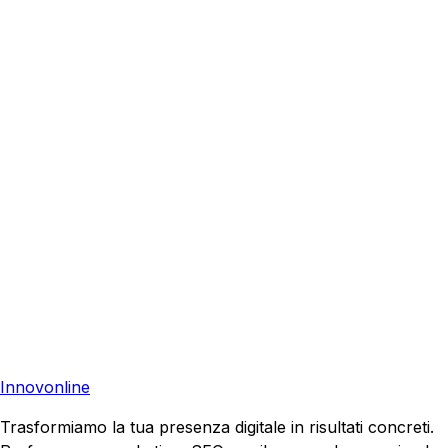
Pronto a Crescere con
Google Ads
a
Viterbo
?
Richiedi una consulenza gratuita e scopri come possiamo
aiutare la tua azienda a raggiungere nuovi clienti.
Preventivo Gratuito
Contattaci
Pronto a far crescere il tuo business?
Richiedi una consulenza gratuita e scopri il tuo potenziale
di crescita.
Richiedi Consulenza
Innovonline
Trasformiamo la tua presenza digitale in risultati concreti.