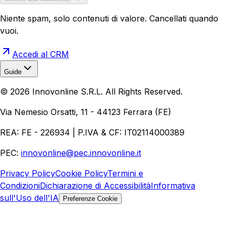
Niente spam, solo contenuti di valore. Cancellati quando
vuoi.
Accedi al CRM
Guide
Realizzazione Siti Web
Realizzazione Ecommerce
AI per
©
2026
Innovonline S.R.L. All Rights Reserved.
Aziende
Quanto Costa un Sito Web
Come Fare
Ecommerce
Marketing Digitale
Via Nemesio Orsatti, 11 - 44123 Ferrara (FE)
REA: FE - 226934 | P.IVA & CF: IT02114000389
PEC:
innovonline@pec.innovonline.it
Privacy Policy
Cookie Policy
Termini e
Condizioni
Dichiarazione di Accessibilità
Informativa
sull'Uso dell'IA
Preferenze Cookie