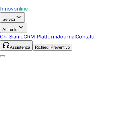
Innovonline
Servizi
AI Tools
Chi Siamo
CRM Platform
Journal
Contatti
Assistenza
Richiedi Preventivo
Home
Servizi
Google Ads
Viterbo
Viterbo
,
Lazio