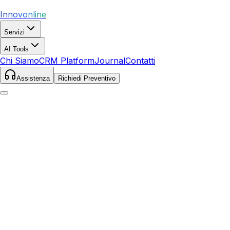
Innovonline
Servizi
AI Tools
Chi Siamo
CRM Platform
Journal
Contatti
Assistenza
Richiedi Preventivo
Home
Servizi
Local SEO
Abbadia San Salvatore
Abbadia San Salvatore
,
Toscana