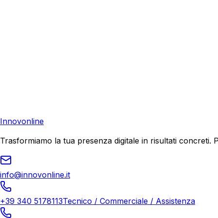
Consulenza Gratuita
Contattaci
Pronto a far crescere il tuo business?
Richiedi una consulenza gratuita e scopri il tuo potenziale d
Richiedi Consulenza
Innovonline
Trasformiamo la tua presenza digitale in risultati concret
info@innovonline.it
+39 340 5178113
Tecnico / Commerciale / Assistenza