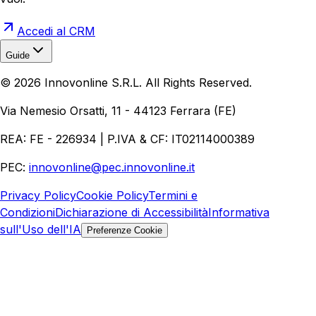
Accedi al CRM
Guide
Realizzazione Siti Web
Realizzazione Ecommerce
AI per
©
2026
Innovonline S.R.L. All Rights Reserved.
Aziende
Quanto Costa un Sito Web
Come Fare
Ecommerce
Marketing Digitale
Via Nemesio Orsatti, 11 - 44123 Ferrara (FE)
REA: FE - 226934 | P.IVA & CF: IT02114000389
PEC:
innovonline@pec.innovonline.it
Privacy Policy
Cookie Policy
Termini e
Condizioni
Dichiarazione di Accessibilità
Informativa
sull'Uso dell'IA
Preferenze Cookie