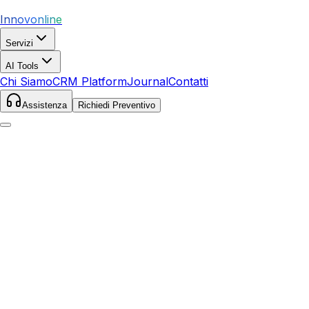
Innovonline
Servizi
AI Tools
Chi Siamo
CRM Platform
Journal
Contatti
Assistenza
Richiedi Preventivo
Home
Servizi
Local SEO
Bagheria
Bagheria
,
Sicilia