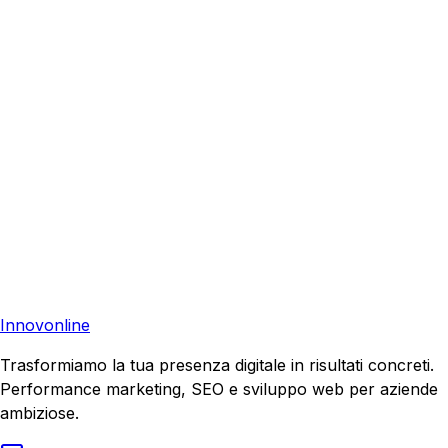
Richiedi una consulenza gratuita e scopri come possiamo
aiutare la tua azienda a raggiungere nuovi clienti.
Consulenza Gratuita
Contattaci
Pronto a far crescere il tuo business?
Richiedi una consulenza gratuita e scopri il tuo potenziale
di crescita.
Richiedi Consulenza
Innovonline
Trasformiamo la tua presenza digitale in risultati concreti.
Performance marketing, SEO e sviluppo web per aziende
ambiziose.