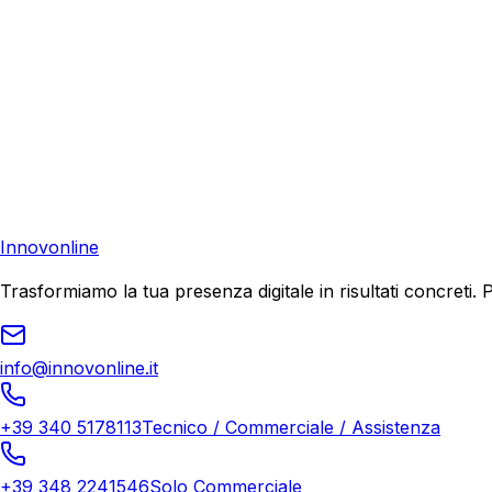
Consulenza Gratuita
Contattaci
Pronto a far crescere il tuo business?
Richiedi una consulenza gratuita e scopri il tuo potenziale d
Richiedi Consulenza
Innovonline
Trasformiamo la tua presenza digitale in risultati concret
info@innovonline.it
+39 340 5178113
Tecnico / Commerciale / Assistenza
+39 348 2241546
Solo Commerciale