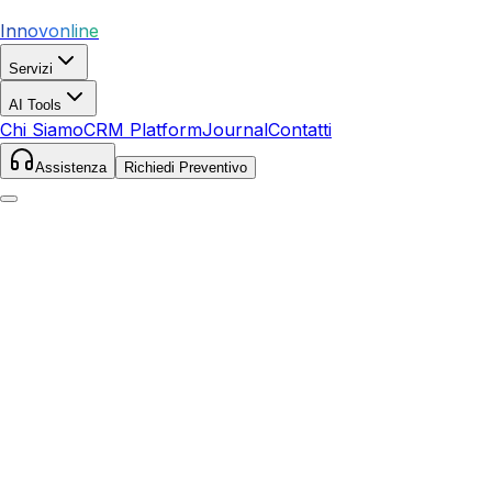
Innovonline
Servizi
AI Tools
Chi Siamo
CRM Platform
Journal
Contatti
Assistenza
Richiedi Preventivo
Home
Servizi
Local SEO
Bibbona
Bibbona
,
Toscana