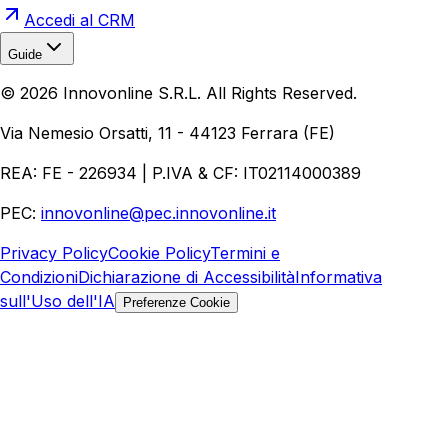
Accedi al CRM
Guide
Realizzazione Siti Web
Realizzazione Ecommerce
AI per
©
2026
Innovonline S.R.L. All Rights Reserved.
Aziende
Quanto Costa un Sito Web
Come Fare
Ecommerce
Marketing Digitale
Via Nemesio Orsatti, 11 - 44123 Ferrara (FE)
REA: FE - 226934 | P.IVA & CF: IT02114000389
PEC:
innovonline@pec.innovonline.it
Privacy Policy
Cookie Policy
Termini e
Condizioni
Dichiarazione di Accessibilità
Informativa
sull'Uso dell'IA
Preferenze Cookie