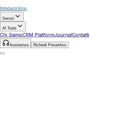
Innovonline
Servizi
AI Tools
Chi Siamo
CRM Platform
Journal
Contatti
Assistenza
Richiedi Preventivo
Home
Servizi
Local SEO
Cabras
Cabras
,
Sardegna