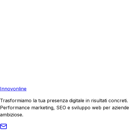
Richiedi una consulenza gratuita e scopri come possiamo
aiutare la tua azienda a raggiungere nuovi clienti.
Consulenza Gratuita
Contattaci
Pronto a far crescere il tuo business?
Richiedi una consulenza gratuita e scopri il tuo potenziale
di crescita.
Richiedi Consulenza
Innovonline
Trasformiamo la tua presenza digitale in risultati concreti.
Performance marketing, SEO e sviluppo web per aziende
ambiziose.