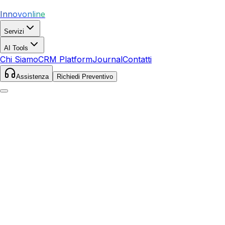
Innovonline
Servizi
AI Tools
Chi Siamo
CRM Platform
Journal
Contatti
Assistenza
Richiedi Preventivo
Home
Servizi
Local SEO
Cairo Montenotte
Cairo Montenotte
,
Liguria