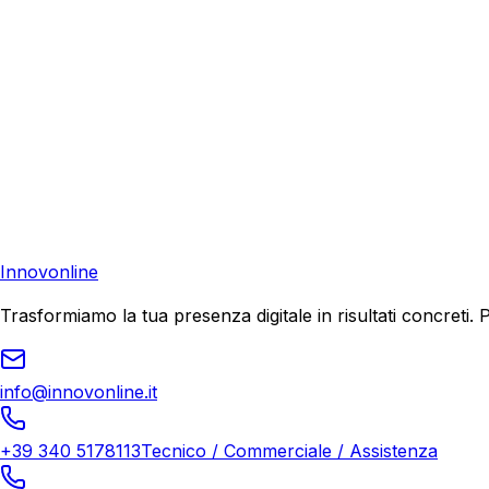
Consulenza Gratuita
Contattaci
Pronto a far crescere il tuo business?
Richiedi una consulenza gratuita e scopri il tuo potenziale d
Richiedi Consulenza
Innovonline
Trasformiamo la tua presenza digitale in risultati concret
info@innovonline.it
+39 340 5178113
Tecnico / Commerciale / Assistenza