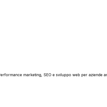
tare la tua azienda a raggiungere nuovi clienti.
i crescita.
i. Performance marketing, SEO e sviluppo web per aziende a