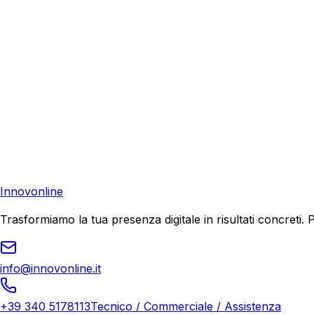
Richiedi una consulenza gratuita e scopri come possiamo aiu
Consulenza Gratuita
Contattaci
Pronto a far crescere il tuo business?
Richiedi una consulenza gratuita e scopri il tuo potenziale d
Richiedi Consulenza
Innovonline
Trasformiamo la tua presenza digitale in risultati concret
info@innovonline.it
+39 340 5178113
Tecnico / Commerciale / Assistenza