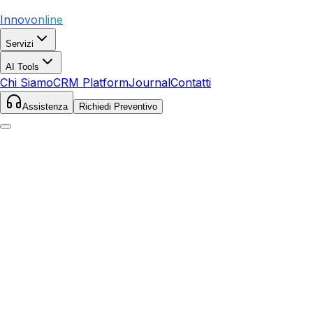
Innovonline
Servizi
AI Tools
Chi Siamo
CRM Platform
Journal
Contatti
Assistenza
Richiedi Preventivo
Home
Servizi
Local SEO
Caldaro sulla Strada del V
Caldaro sulla Strada del Vino
,
Trentino-Alto Adige