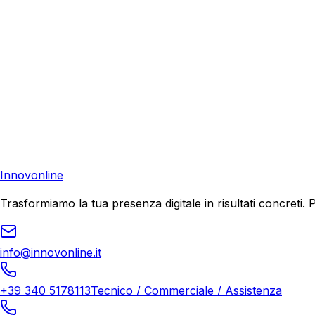
Consulenza Gratuita
Contattaci
Pronto a far crescere il tuo business?
Richiedi una consulenza gratuita e scopri il tuo potenziale d
Richiedi Consulenza
Innovonline
Trasformiamo la tua presenza digitale in risultati concret
info@innovonline.it
+39 340 5178113
Tecnico / Commerciale / Assistenza