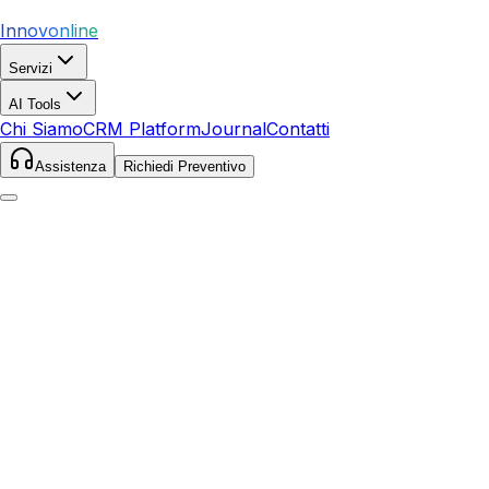
Innovonline
Servizi
AI Tools
Chi Siamo
CRM Platform
Journal
Contatti
Assistenza
Richiedi Preventivo
Home
Servizi
Local SEO
Campobello di Mazara
Campobello di Mazara
,
Sicilia