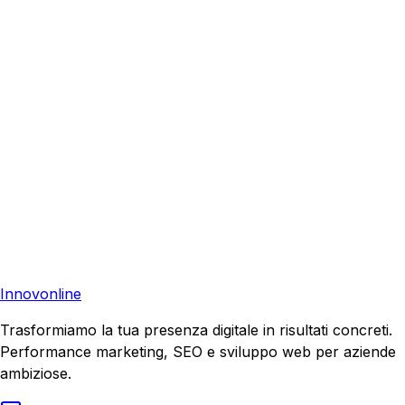
Richiedi una consulenza gratuita e scopri come possiamo
aiutare la tua azienda a raggiungere nuovi clienti.
Consulenza Gratuita
Contattaci
Pronto a far crescere il tuo business?
Richiedi una consulenza gratuita e scopri il tuo potenziale
di crescita.
Richiedi Consulenza
Innovonline
Trasformiamo la tua presenza digitale in risultati concreti.
Performance marketing, SEO e sviluppo web per aziende
ambiziose.