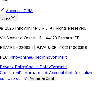
Accedi al CRM
Guide
Realizzazione Siti Web
Realizzazione Ecommerce
AI per
©
2026
Innovonline S.R.L. All Rights Reserved.
Aziende
Quanto Costa un Sito Web
Come Fare
Ecommerce
Marketing Digitale
Via Nemesio Orsatti, 11 - 44123 Ferrara (FE)
REA: FE - 226934 | P.IVA & CF: IT02114000389
PEC:
innovonline@pec.innovonline.it
Privacy Policy
Cookie Policy
Termini e
Condizioni
Dichiarazione di Accessibilità
Informativa
sull'Uso dell'IA
Preferenze Cookie