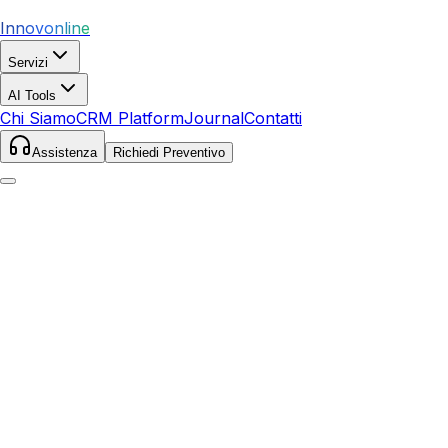
Innovonline
Servizi
AI Tools
Chi Siamo
CRM Platform
Journal
Contatti
Assistenza
Richiedi Preventivo
Home
Servizi
Local SEO
Canicattì
Canicattì
,
Sicilia