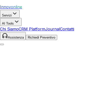
Innovonline
Servizi
AI Tools
Chi Siamo
CRM Platform
Journal
Contatti
Assistenza
Richiedi Preventivo
Home
Servizi
Local SEO
Capannori
Capannori
,
Toscana