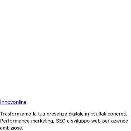
Richiedi una consulenza gratuita e scopri come possiamo
aiutare la tua azienda a raggiungere nuovi clienti.
Consulenza Gratuita
Contattaci
Pronto a far crescere il tuo business?
Richiedi una consulenza gratuita e scopri il tuo potenziale
di crescita.
Richiedi Consulenza
Innovonline
Trasformiamo la tua presenza digitale in risultati concreti.
Performance marketing, SEO e sviluppo web per aziende
ambiziose.