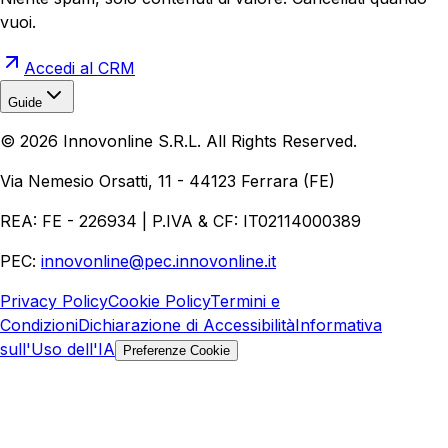
vuoi.
Accedi al CRM
Guide
Realizzazione Siti Web
Realizzazione Ecommerce
AI per
©
2026
Innovonline S.R.L. All Rights Reserved.
Aziende
Quanto Costa un Sito Web
Come Fare
Ecommerce
Marketing Digitale
Via Nemesio Orsatti, 11 - 44123 Ferrara (FE)
REA: FE - 226934 | P.IVA & CF: IT02114000389
PEC:
innovonline@pec.innovonline.it
Privacy Policy
Cookie Policy
Termini e
Condizioni
Dichiarazione di Accessibilità
Informativa
sull'Uso dell'IA
Preferenze Cookie