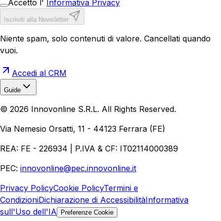
Accetto l'
Informativa Privacy
Iscriviti alla Newsletter
Niente spam, solo contenuti di valore. Cancellati quando
vuoi.
Accedi al CRM
Guide
Realizzazione Siti Web
Realizzazione Ecommerce
AI per
©
2026
Innovonline S.R.L. All Rights Reserved.
Aziende
Quanto Costa un Sito Web
Come Fare
Ecommerce
Marketing Digitale
Via Nemesio Orsatti, 11 - 44123 Ferrara (FE)
REA: FE - 226934 | P.IVA & CF: IT02114000389
PEC:
innovonline@pec.innovonline.it
Privacy Policy
Cookie Policy
Termini e
Condizioni
Dichiarazione di Accessibilità
Informativa
sull'Uso dell'IA
Preferenze Cookie