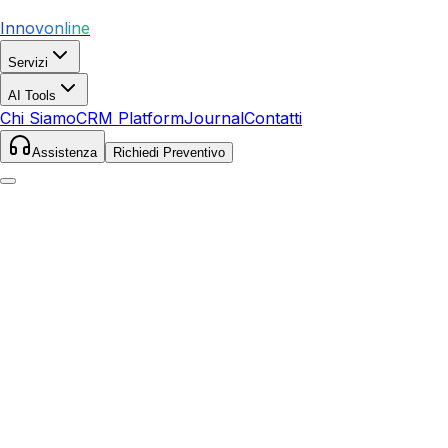
Innovonline
Servizi
AI Tools
Chi Siamo
CRM Platform
Journal
Contatti
Assistenza
Richiedi Preventivo
Home
Servizi
Local SEO
Casale Monferrato
Casale Monferrato
,
Piemonte