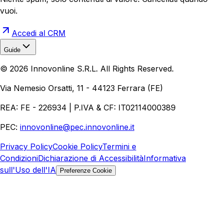
vuoi.
Accedi al CRM
Guide
Realizzazione Siti Web
Realizzazione Ecommerce
AI per
©
2026
Innovonline S.R.L. All Rights Reserved.
Aziende
Quanto Costa un Sito Web
Come Fare
Ecommerce
Marketing Digitale
Via Nemesio Orsatti, 11 - 44123 Ferrara (FE)
REA: FE - 226934 | P.IVA & CF: IT02114000389
PEC:
innovonline@pec.innovonline.it
Privacy Policy
Cookie Policy
Termini e
Condizioni
Dichiarazione di Accessibilità
Informativa
sull'Uso dell'IA
Preferenze Cookie