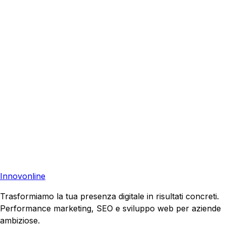
Richiedi una consulenza gratuita e scopri come possiamo
aiutare la tua azienda a raggiungere nuovi clienti.
Consulenza Gratuita
Contattaci
Pronto a far crescere il tuo business?
Richiedi una consulenza gratuita e scopri il tuo potenziale
di crescita.
Richiedi Consulenza
Innovonline
Trasformiamo la tua presenza digitale in risultati concreti.
Performance marketing, SEO e sviluppo web per aziende
ambiziose.