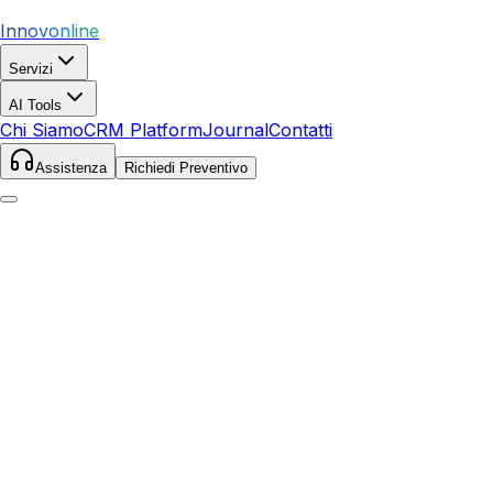
Innovonline
Servizi
AI Tools
Chi Siamo
CRM Platform
Journal
Contatti
Assistenza
Richiedi Preventivo
Home
Servizi
Local SEO
Casalmaggiore
Casalmaggiore
,
Lombardia