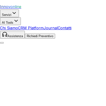
Innovonline
Servizi
AI Tools
Chi Siamo
CRM Platform
Journal
Contatti
Assistenza
Richiedi Preventivo
Home
Servizi
Local SEO
Castelfiorentino
Castelfiorentino
,
Toscana