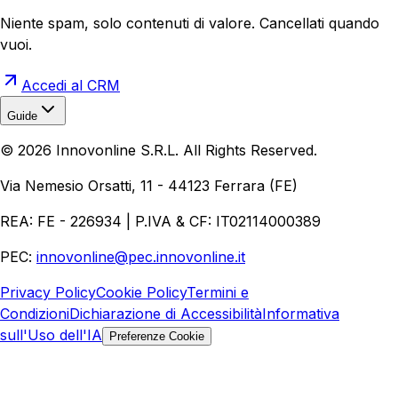
Niente spam, solo contenuti di valore. Cancellati quando
vuoi.
Accedi al CRM
Guide
Realizzazione Siti Web
Realizzazione Ecommerce
AI per
©
2026
Innovonline S.R.L. All Rights Reserved.
Aziende
Quanto Costa un Sito Web
Come Fare
Ecommerce
Marketing Digitale
Via Nemesio Orsatti, 11 - 44123 Ferrara (FE)
REA: FE - 226934 | P.IVA & CF: IT02114000389
PEC:
innovonline@pec.innovonline.it
Privacy Policy
Cookie Policy
Termini e
Condizioni
Dichiarazione di Accessibilità
Informativa
sull'Uso dell'IA
Preferenze Cookie