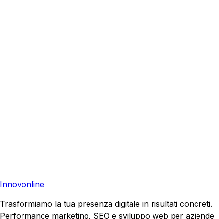
Castelfiorentino
?
Richiedi una consulenza gratuita e scopri come possiamo
aiutare la tua azienda a raggiungere nuovi clienti.
Consulenza Gratuita
Contattaci
Pronto a far crescere il tuo business?
Richiedi una consulenza gratuita e scopri il tuo potenziale
di crescita.
Richiedi Consulenza
Innovonline
Trasformiamo la tua presenza digitale in risultati concreti.
Performance marketing, SEO e sviluppo web per aziende