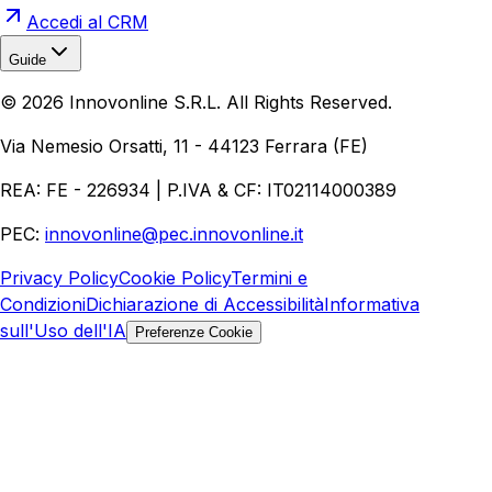
Accedi al CRM
Guide
Realizzazione Siti Web
Realizzazione Ecommerce
AI per
©
2026
Innovonline S.R.L. All Rights Reserved.
Aziende
Quanto Costa un Sito Web
Come Fare
Ecommerce
Marketing Digitale
Via Nemesio Orsatti, 11 - 44123 Ferrara (FE)
REA: FE - 226934 | P.IVA & CF: IT02114000389
PEC:
innovonline@pec.innovonline.it
Privacy Policy
Cookie Policy
Termini e
Condizioni
Dichiarazione di Accessibilità
Informativa
sull'Uso dell'IA
Preferenze Cookie