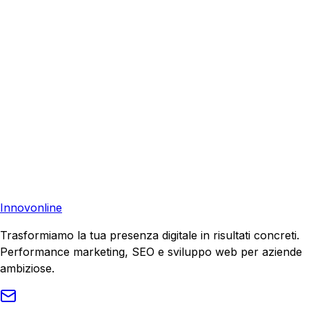
Richiedi una consulenza gratuita e scopri come possiamo
aiutare la tua azienda a raggiungere nuovi clienti.
Consulenza Gratuita
Contattaci
Pronto a far crescere il tuo business?
Richiedi una consulenza gratuita e scopri il tuo potenziale
di crescita.
Richiedi Consulenza
Innovonline
Trasformiamo la tua presenza digitale in risultati concreti.
Performance marketing, SEO e sviluppo web per aziende
ambiziose.