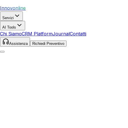
Innovonline
Servizi
AI Tools
Chi Siamo
CRM Platform
Journal
Contatti
Assistenza
Richiedi Preventivo
Home
Servizi
Local SEO
Chieti
Chieti
,
Abruzzo