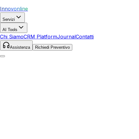
Innovonline
Servizi
AI Tools
Chi Siamo
CRM Platform
Journal
Contatti
Assistenza
Richiedi Preventivo
Home
Servizi
Local SEO
Chiusi della Verna
Chiusi della Verna
,
Toscana