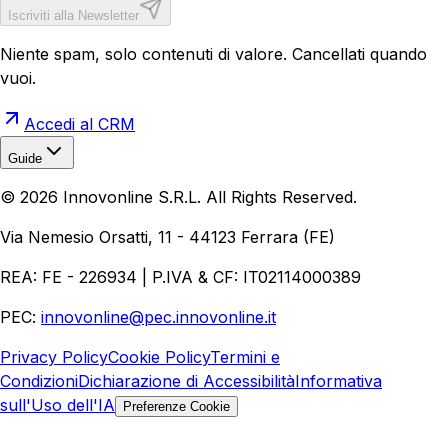
Iscriviti alla Newsletter
Niente spam, solo contenuti di valore. Cancellati quando
vuoi.
Accedi al CRM
Guide
Realizzazione Siti Web
Realizzazione Ecommerce
AI per
©
2026
Innovonline S.R.L. All Rights Reserved.
Aziende
Quanto Costa un Sito Web
Come Fare
Ecommerce
Marketing Digitale
Via Nemesio Orsatti, 11 - 44123 Ferrara (FE)
REA: FE - 226934 | P.IVA & CF: IT02114000389
PEC:
innovonline@pec.innovonline.it
Privacy Policy
Cookie Policy
Termini e
Condizioni
Dichiarazione di Accessibilità
Informativa
sull'Uso dell'IA
Preferenze Cookie