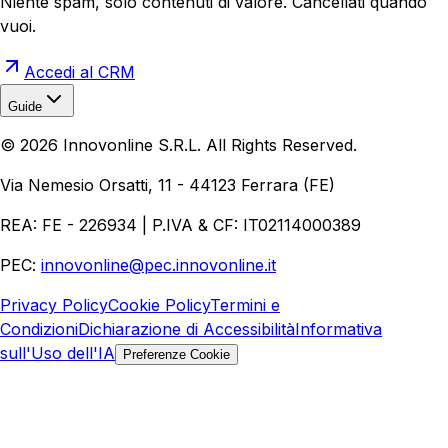
Niente spam, solo contenuti di valore. Cancellati quando
vuoi.
Accedi al CRM
Guide
Realizzazione Siti Web
Realizzazione Ecommerce
AI per
©
2026
Innovonline S.R.L. All Rights Reserved.
Aziende
Quanto Costa un Sito Web
Come Fare
Ecommerce
Marketing Digitale
Via Nemesio Orsatti, 11 - 44123 Ferrara (FE)
REA: FE - 226934 | P.IVA & CF: IT02114000389
PEC:
innovonline@pec.innovonline.it
Privacy Policy
Cookie Policy
Termini e
Condizioni
Dichiarazione di Accessibilità
Informativa
sull'Uso dell'IA
Preferenze Cookie