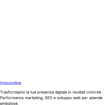
Cisterna di Latina
?
Richiedi una consulenza gratuita e scopri come possiamo
aiutare la tua azienda a raggiungere nuovi clienti.
Consulenza Gratuita
Contattaci
Pronto a far crescere il tuo business?
Richiedi una consulenza gratuita e scopri il tuo potenziale
di crescita.
Richiedi Consulenza
Innovonline
Trasformiamo la tua presenza digitale in risultati concreti.
Performance marketing, SEO e sviluppo web per aziende
ambiziose.