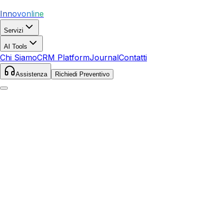
Innovonline
Servizi
AI Tools
Chi Siamo
CRM Platform
Journal
Contatti
Assistenza
Richiedi Preventivo
Home
Servizi
Local SEO
Cisterna di Latina
Cisterna di Latina
,
Lazio