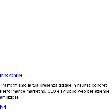
Richiedi una consulenza gratuita e scopri come possiamo
aiutare la tua azienda a raggiungere nuovi clienti.
Consulenza Gratuita
Contattaci
Pronto a far crescere il tuo business?
Richiedi una consulenza gratuita e scopri il tuo potenziale
di crescita.
Richiedi Consulenza
Innovonline
Trasformiamo la tua presenza digitale in risultati concreti.
Performance marketing, SEO e sviluppo web per aziende
ambiziose.