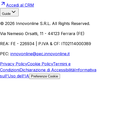
Accedi al CRM
Guide
Realizzazione Siti Web
Realizzazione Ecommerce
AI per
©
2026
Innovonline S.R.L. All Rights Reserved.
Aziende
Quanto Costa un Sito Web
Come Fare
Ecommerce
Marketing Digitale
Via Nemesio Orsatti, 11 - 44123 Ferrara (FE)
REA: FE - 226934 | P.IVA & CF: IT02114000389
PEC:
innovonline@pec.innovonline.it
Privacy Policy
Cookie Policy
Termini e
Condizioni
Dichiarazione di Accessibilità
Informativa
sull'Uso dell'IA
Preferenze Cookie