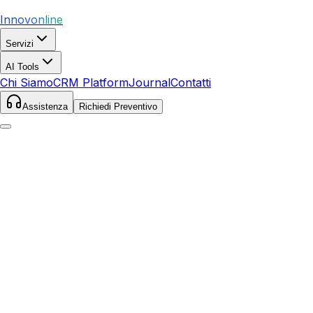
Innovonline
Servizi
AI Tools
Chi Siamo
CRM Platform
Journal
Contatti
Assistenza
Richiedi Preventivo
Home
Servizi
Local SEO
Ginosa
Ginosa
,
Puglia