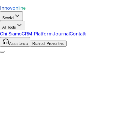
Innovonline
Servizi
AI Tools
Chi Siamo
CRM Platform
Journal
Contatti
Assistenza
Richiedi Preventivo
Home
Servizi
Local SEO
Mercato San Severino
Mercato San Severino
,
Campania