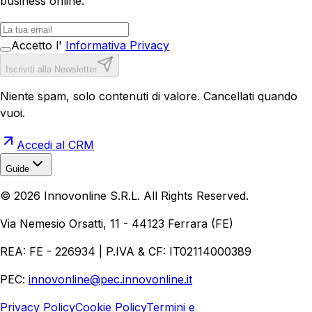
business online.
Accetto l'
Informativa Privacy
Iscriviti alla Newsletter
Niente spam, solo contenuti di valore. Cancellati quando
vuoi.
Accedi al CRM
Guide
Realizzazione Siti Web
Realizzazione Ecommerce
AI per
©
2026
Innovonline S.R.L. All Rights Reserved.
Aziende
Quanto Costa un Sito Web
Come Fare
Ecommerce
Marketing Digitale
Via Nemesio Orsatti, 11 - 44123 Ferrara (FE)
REA: FE - 226934 | P.IVA & CF: IT02114000389
PEC:
innovonline@pec.innovonline.it
Privacy Policy
Cookie Policy
Termini e