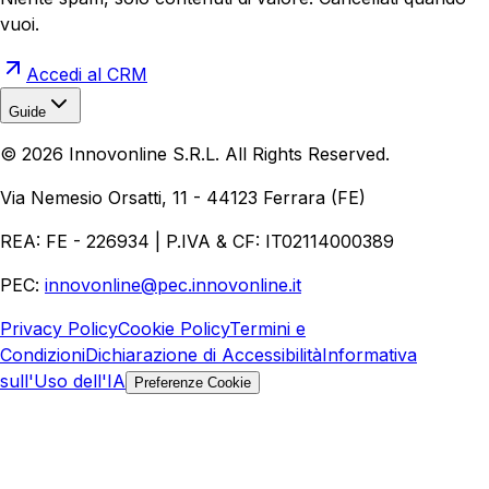
vuoi.
Accedi al CRM
Guide
Realizzazione Siti Web
Realizzazione Ecommerce
AI per
©
2026
Innovonline S.R.L. All Rights Reserved.
Aziende
Quanto Costa un Sito Web
Come Fare
Ecommerce
Marketing Digitale
Via Nemesio Orsatti, 11 - 44123 Ferrara (FE)
REA: FE - 226934 | P.IVA & CF: IT02114000389
PEC:
innovonline@pec.innovonline.it
Privacy Policy
Cookie Policy
Termini e
Condizioni
Dichiarazione di Accessibilità
Informativa
sull'Uso dell'IA
Preferenze Cookie