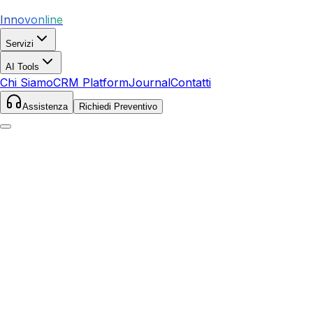
Innovonline
Servizi
AI Tools
Chi Siamo
CRM Platform
Journal
Contatti
Assistenza
Richiedi Preventivo
Home
Servizi
Local SEO
Mercogliano
Mercogliano
,
Campania