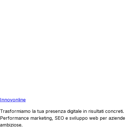
Richiedi una consulenza gratuita e scopri come possiamo
aiutare la tua azienda a raggiungere nuovi clienti.
Consulenza Gratuita
Contattaci
Pronto a far crescere il tuo business?
Richiedi una consulenza gratuita e scopri il tuo potenziale
di crescita.
Richiedi Consulenza
Innovonline
Trasformiamo la tua presenza digitale in risultati concreti.
Performance marketing, SEO e sviluppo web per aziende
ambiziose.