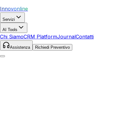
Innovonline
Servizi
AI Tools
Chi Siamo
CRM Platform
Journal
Contatti
Assistenza
Richiedi Preventivo
Home
Servizi
Local SEO
Misilmeri
Misilmeri
,
Sicilia