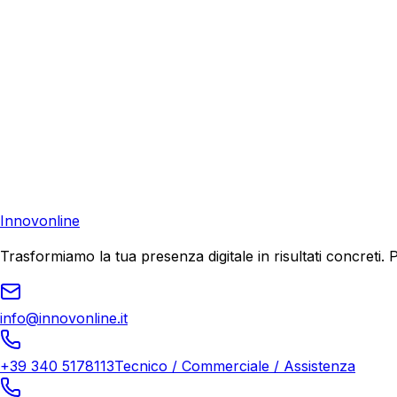
Consulenza Gratuita
Contattaci
Pronto a far crescere il tuo business?
Richiedi una consulenza gratuita e scopri il tuo potenziale d
Richiedi Consulenza
Innovonline
Trasformiamo la tua presenza digitale in risultati concret
info@innovonline.it
+39 340 5178113
Tecnico / Commerciale / Assistenza