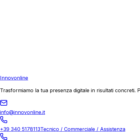
Consulenza Gratuita
Contattaci
Pronto a far crescere il tuo business?
Richiedi una consulenza gratuita e scopri il tuo potenziale d
Richiedi Consulenza
Innovonline
Trasformiamo la tua presenza digitale in risultati concret
info@innovonline.it
+39 340 5178113
Tecnico / Commerciale / Assistenza