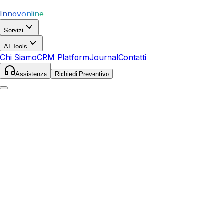
Innovonline
Servizi
AI Tools
Chi Siamo
CRM Platform
Journal
Contatti
Assistenza
Richiedi Preventivo
Home
Servizi
Local SEO
Monte Argentario
Monte Argentario
,
Toscana