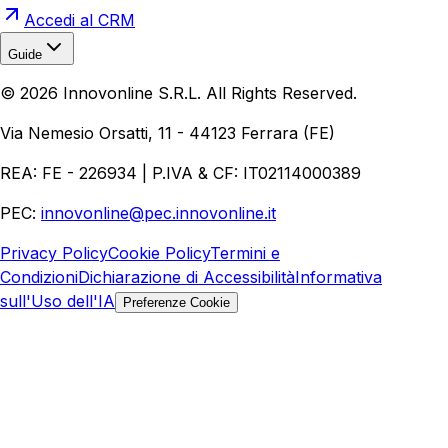
Accedi al CRM
Guide
Realizzazione Siti Web
Realizzazione Ecommerce
AI per
©
2026
Innovonline S.R.L. All Rights Reserved.
Aziende
Quanto Costa un Sito Web
Come Fare
Ecommerce
Marketing Digitale
Via Nemesio Orsatti, 11 - 44123 Ferrara (FE)
REA: FE - 226934 | P.IVA & CF: IT02114000389
PEC:
innovonline@pec.innovonline.it
Privacy Policy
Cookie Policy
Termini e
Condizioni
Dichiarazione di Accessibilità
Informativa
sull'Uso dell'IA
Preferenze Cookie