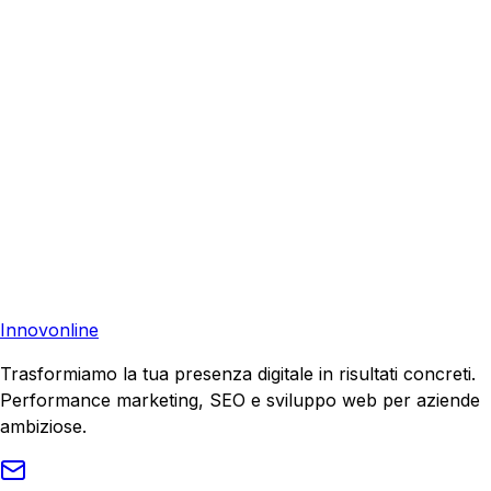
Richiedi una consulenza gratuita e scopri come possiamo
aiutare la tua azienda a raggiungere nuovi clienti.
Consulenza Gratuita
Contattaci
Pronto a far crescere il tuo business?
Richiedi una consulenza gratuita e scopri il tuo potenziale
di crescita.
Richiedi Consulenza
Innovonline
Trasformiamo la tua presenza digitale in risultati concreti.
Performance marketing, SEO e sviluppo web per aziende
ambiziose.