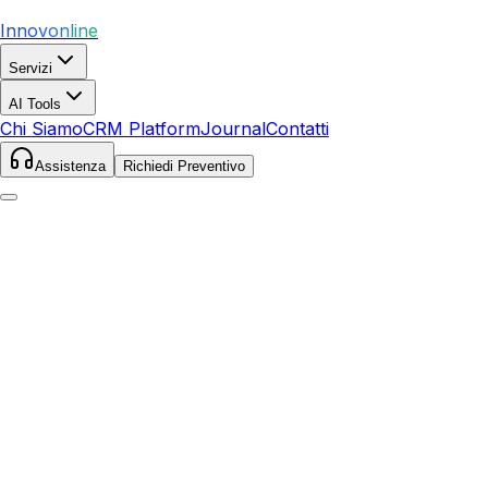
Innovonline
Servizi
AI Tools
Chi Siamo
CRM Platform
Journal
Contatti
Assistenza
Richiedi Preventivo
Home
Servizi
Local SEO
Murlo
Murlo
,
Toscana