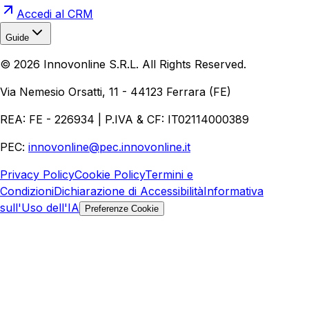
Accedi al CRM
Guide
Realizzazione Siti Web
Realizzazione Ecommerce
AI per
©
2026
Innovonline S.R.L. All Rights Reserved.
Aziende
Quanto Costa un Sito Web
Come Fare
Ecommerce
Marketing Digitale
Via Nemesio Orsatti, 11 - 44123 Ferrara (FE)
REA: FE - 226934 | P.IVA & CF: IT02114000389
PEC:
innovonline@pec.innovonline.it
Privacy Policy
Cookie Policy
Termini e
Condizioni
Dichiarazione di Accessibilità
Informativa
sull'Uso dell'IA
Preferenze Cookie