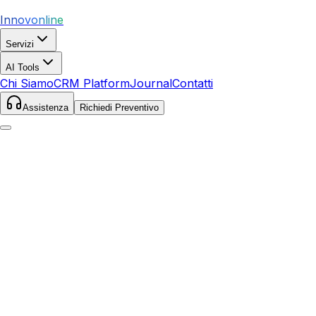
Innovonline
Servizi
AI Tools
Chi Siamo
CRM Platform
Journal
Contatti
Assistenza
Richiedi Preventivo
Home
Servizi
Local SEO
Ortona
Ortona
,
Abruzzo