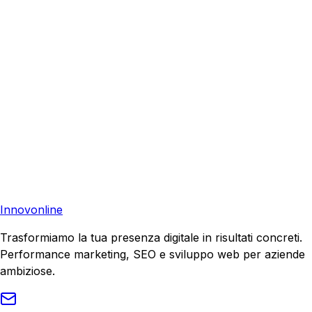
Richiedi una consulenza gratuita e scopri come possiamo
aiutare la tua azienda a raggiungere nuovi clienti.
Consulenza Gratuita
Contattaci
Pronto a far crescere il tuo business?
Richiedi una consulenza gratuita e scopri il tuo potenziale
di crescita.
Richiedi Consulenza
Innovonline
Trasformiamo la tua presenza digitale in risultati concreti.
Performance marketing, SEO e sviluppo web per aziende
ambiziose.