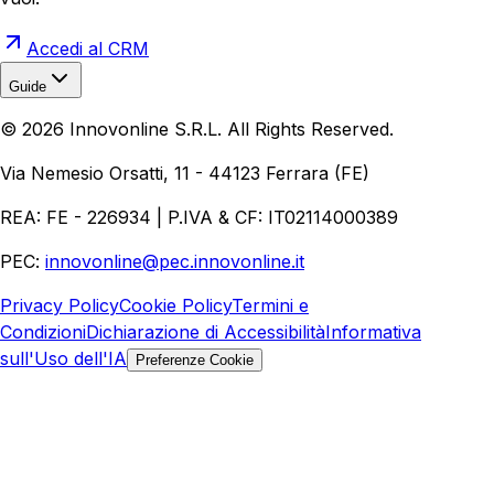
Accedi al CRM
Guide
Realizzazione Siti Web
Realizzazione Ecommerce
AI per
©
2026
Innovonline S.R.L. All Rights Reserved.
Aziende
Quanto Costa un Sito Web
Come Fare
Ecommerce
Marketing Digitale
Via Nemesio Orsatti, 11 - 44123 Ferrara (FE)
REA: FE - 226934 | P.IVA & CF: IT02114000389
PEC:
innovonline@pec.innovonline.it
Privacy Policy
Cookie Policy
Termini e
Condizioni
Dichiarazione di Accessibilità
Informativa
sull'Uso dell'IA
Preferenze Cookie