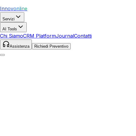
Innovonline
Servizi
AI Tools
Chi Siamo
CRM Platform
Journal
Contatti
Assistenza
Richiedi Preventivo
Home
Servizi
Local SEO
Pianoro
Pianoro
,
Emilia-Romagna