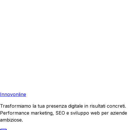
Richiedi una consulenza gratuita e scopri come possiamo
aiutare la tua azienda a raggiungere nuovi clienti.
Consulenza Gratuita
Contattaci
Pronto a far crescere il tuo business?
Richiedi una consulenza gratuita e scopri il tuo potenziale
di crescita.
Richiedi Consulenza
Innovonline
Trasformiamo la tua presenza digitale in risultati concreti.
Performance marketing, SEO e sviluppo web per aziende
ambiziose.