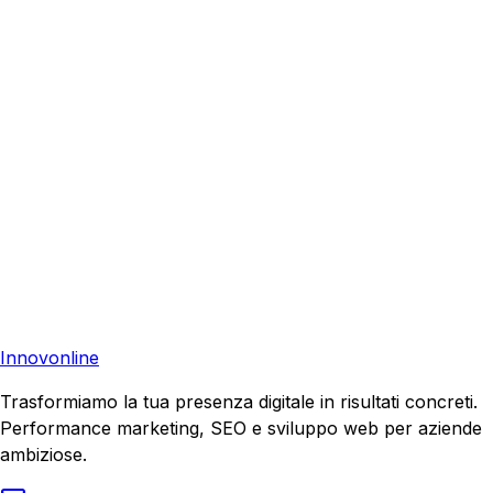
Richiedi una consulenza gratuita e scopri come possiamo
aiutare la tua azienda a raggiungere nuovi clienti.
Consulenza Gratuita
Contattaci
Pronto a far crescere il tuo business?
Richiedi una consulenza gratuita e scopri il tuo potenziale
di crescita.
Richiedi Consulenza
Innovonline
Trasformiamo la tua presenza digitale in risultati concreti.
Performance marketing, SEO e sviluppo web per aziende
ambiziose.