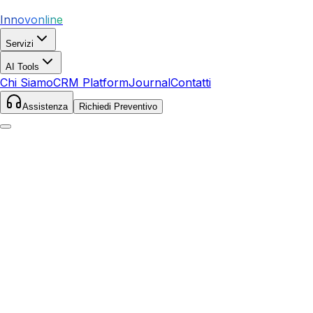
Innovonline
Servizi
AI Tools
Chi Siamo
CRM Platform
Journal
Contatti
Assistenza
Richiedi Preventivo
Home
Servizi
Local SEO
Pitigliano
Pitigliano
,
Toscana