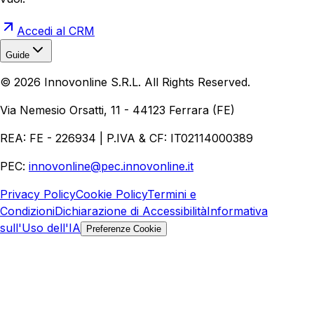
Accedi al CRM
Guide
Realizzazione Siti Web
Realizzazione Ecommerce
AI per
©
2026
Innovonline S.R.L. All Rights Reserved.
Aziende
Quanto Costa un Sito Web
Come Fare
Ecommerce
Marketing Digitale
Via Nemesio Orsatti, 11 - 44123 Ferrara (FE)
REA: FE - 226934 | P.IVA & CF: IT02114000389
PEC:
innovonline@pec.innovonline.it
Privacy Policy
Cookie Policy
Termini e
Condizioni
Dichiarazione di Accessibilità
Informativa
sull'Uso dell'IA
Preferenze Cookie