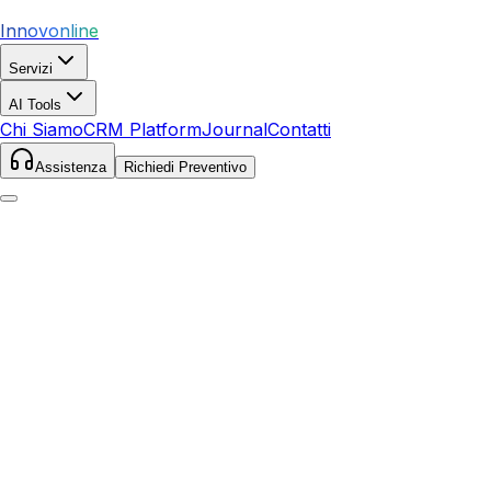
Innovonline
Servizi
AI Tools
Chi Siamo
CRM Platform
Journal
Contatti
Assistenza
Richiedi Preventivo
Home
Servizi
Local SEO
Pordenone
Pordenone
,
Friuli-Venezia Giulia