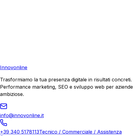
Pronto a far crescere il tuo business?
Richiedi una consulenza gratuita e scopri il tuo potenziale
di crescita.
Richiedi Consulenza
Innovonline
Trasformiamo la tua presenza digitale in risultati concreti.
Performance marketing, SEO e sviluppo web per aziende
ambiziose.
info@innovonline.it
+39 340 5178113
Tecnico / Commerciale / Assistenza