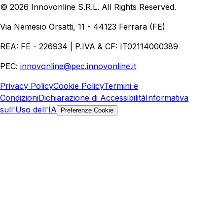
©
2026
Innovonline S.R.L. All Rights Reserved.
Aziende
Quanto Costa un Sito Web
Come Fare
Ecommerce
Marketing Digitale
Via Nemesio Orsatti, 11 - 44123 Ferrara (FE)
REA: FE - 226934 | P.IVA & CF: IT02114000389
PEC:
innovonline@pec.innovonline.it
Privacy Policy
Cookie Policy
Termini e
Condizioni
Dichiarazione di Accessibilità
Informativa
sull'Uso dell'IA
Preferenze Cookie