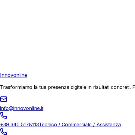
Consulenza Gratuita
Contattaci
Pronto a far crescere il tuo business?
Richiedi una consulenza gratuita e scopri il tuo potenziale d
Richiedi Consulenza
Innovonline
Trasformiamo la tua presenza digitale in risultati concret
info@innovonline.it
+39 340 5178113
Tecnico / Commerciale / Assistenza