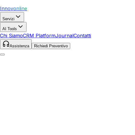
Innovonline
Servizi
AI Tools
Chi Siamo
CRM Platform
Journal
Contatti
Assistenza
Richiedi Preventivo
Home
Servizi
Local SEO
Scandicci
Scandicci
,
Toscana