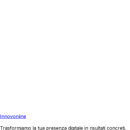
Pronto a Crescere con
Local SEO
a
Serra San Bruno
?
Richiedi una consulenza gratuita e scopri come possiamo
aiutare la tua azienda a raggiungere nuovi clienti.
Consulenza Gratuita
Contattaci
Pronto a far crescere il tuo business?
Richiedi una consulenza gratuita e scopri il tuo potenziale
di crescita.
Richiedi Consulenza
Innovonline
Trasformiamo la tua presenza digitale in risultati concreti.