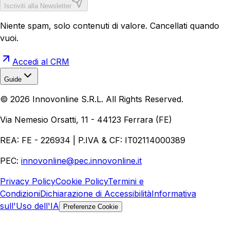
Iscriviti alla Newsletter
Niente spam, solo contenuti di valore. Cancellati quando
vuoi.
Accedi al CRM
Guide
Realizzazione Siti Web
Realizzazione Ecommerce
AI per
©
2026
Innovonline S.R.L. All Rights Reserved.
Aziende
Quanto Costa un Sito Web
Come Fare
Ecommerce
Marketing Digitale
Via Nemesio Orsatti, 11 - 44123 Ferrara (FE)
REA: FE - 226934 | P.IVA & CF: IT02114000389
PEC:
innovonline@pec.innovonline.it
Privacy Policy
Cookie Policy
Termini e
Condizioni
Dichiarazione di Accessibilità
Informativa
sull'Uso dell'IA
Preferenze Cookie