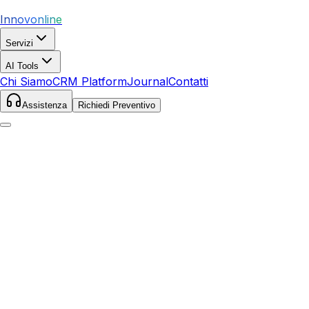
Innovonline
Servizi
AI Tools
Chi Siamo
CRM Platform
Journal
Contatti
Assistenza
Richiedi Preventivo
Home
Servizi
Local SEO
Serra San Bruno
Serra San Bruno
,
Calabria