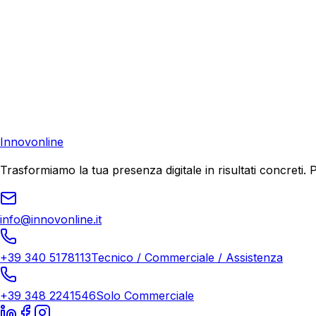
Pronto a far crescere il tuo business?
Richiedi una consulenza gratuita e scopri il tuo potenziale d
Richiedi Consulenza
Innovonline
Trasformiamo la tua presenza digitale in risultati concret
info@innovonline.it
+39 340 5178113
Tecnico / Commerciale / Assistenza
+39 348 2241546
Solo Commerciale