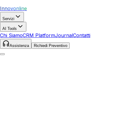
Innovonline
Servizi
AI Tools
Chi Siamo
CRM Platform
Journal
Contatti
Assistenza
Richiedi Preventivo
Home
Servizi
Local SEO
Sezze
Sezze
,
Lazio