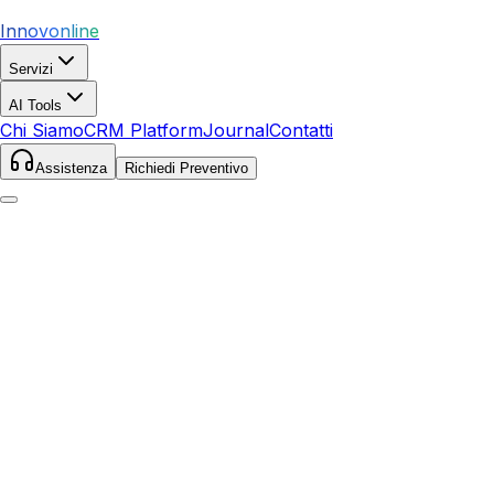
Innovonline
Servizi
AI Tools
Chi Siamo
CRM Platform
Journal
Contatti
Assistenza
Richiedi Preventivo
Home
Servizi
Local SEO
Trecate
Trecate
,
Piemonte