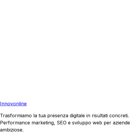
Richiedi una consulenza gratuita e scopri come possiamo
aiutare la tua azienda a raggiungere nuovi clienti.
Consulenza Gratuita
Contattaci
Pronto a far crescere il tuo business?
Richiedi una consulenza gratuita e scopri il tuo potenziale
di crescita.
Richiedi Consulenza
Innovonline
Trasformiamo la tua presenza digitale in risultati concreti.
Performance marketing, SEO e sviluppo web per aziende
ambiziose.