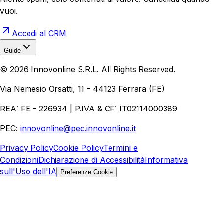
vuoi.
Accedi al CRM
Guide
Realizzazione Siti Web
Realizzazione Ecommerce
AI per
©
2026
Innovonline S.R.L. All Rights Reserved.
Aziende
Quanto Costa un Sito Web
Come Fare
Ecommerce
Marketing Digitale
Via Nemesio Orsatti, 11 - 44123 Ferrara (FE)
REA: FE - 226934 | P.IVA & CF: IT02114000389
PEC:
innovonline@pec.innovonline.it
Privacy Policy
Cookie Policy
Termini e
Condizioni
Dichiarazione di Accessibilità
Informativa
sull'Uso dell'IA
Preferenze Cookie