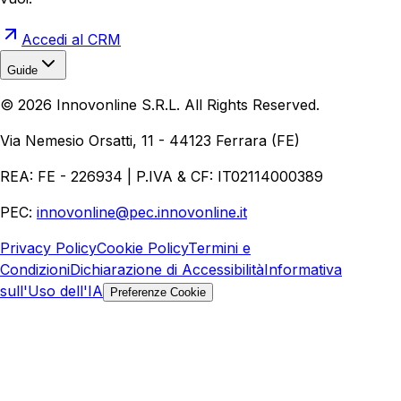
Accedi al CRM
Guide
Realizzazione Siti Web
Realizzazione Ecommerce
AI per
©
2026
Innovonline S.R.L. All Rights Reserved.
Aziende
Quanto Costa un Sito Web
Come Fare
Ecommerce
Marketing Digitale
Via Nemesio Orsatti, 11 - 44123 Ferrara (FE)
REA: FE - 226934 | P.IVA & CF: IT02114000389
PEC:
innovonline@pec.innovonline.it
Privacy Policy
Cookie Policy
Termini e
Condizioni
Dichiarazione di Accessibilità
Informativa
sull'Uso dell'IA
Preferenze Cookie