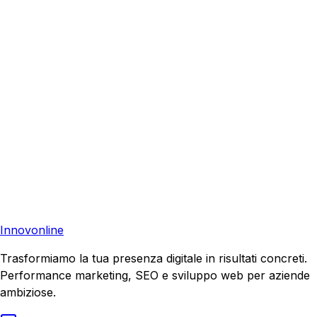
Richiedi una consulenza gratuita e scopri come possiamo
aiutare la tua azienda a raggiungere nuovi clienti.
Consulenza Gratuita
Contattaci
Pronto a far crescere il tuo business?
Richiedi una consulenza gratuita e scopri il tuo potenziale
di crescita.
Richiedi Consulenza
Innovonline
Trasformiamo la tua presenza digitale in risultati concreti.
Performance marketing, SEO e sviluppo web per aziende
ambiziose.