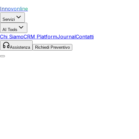
Innovonline
Servizi
AI Tools
Chi Siamo
CRM Platform
Journal
Contatti
Assistenza
Richiedi Preventivo
Home
Servizi
Local SEO
Varazze
Varazze
,
Liguria