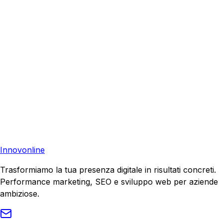
Richiedi una consulenza gratuita e scopri come possiamo
aiutare la tua azienda a raggiungere nuovi clienti.
Consulenza Gratuita
Contattaci
Pronto a far crescere il tuo business?
Richiedi una consulenza gratuita e scopri il tuo potenziale
di crescita.
Richiedi Consulenza
Innovonline
Trasformiamo la tua presenza digitale in risultati concreti.
Performance marketing, SEO e sviluppo web per aziende
ambiziose.