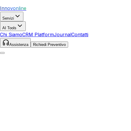
Innovonline
Servizi
AI Tools
Chi Siamo
CRM Platform
Journal
Contatti
Assistenza
Richiedi Preventivo
Home
Servizi
Local SEO
Vittoria
Vittoria
,
Sicilia