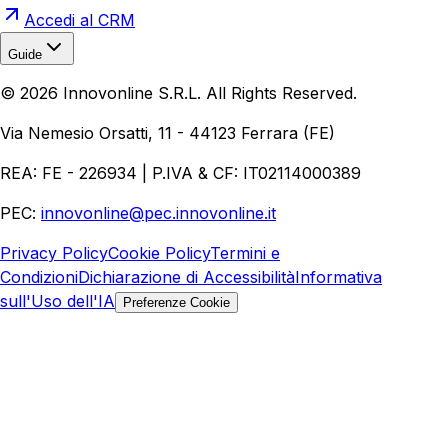
Accedi al CRM
Guide
Realizzazione Siti Web
Realizzazione Ecommerce
AI per
©
2026
Innovonline S.R.L. All Rights Reserved.
Aziende
Quanto Costa un Sito Web
Come Fare
Ecommerce
Marketing Digitale
Via Nemesio Orsatti, 11 - 44123 Ferrara (FE)
REA: FE - 226934 | P.IVA & CF: IT02114000389
PEC:
innovonline@pec.innovonline.it
Privacy Policy
Cookie Policy
Termini e
Condizioni
Dichiarazione di Accessibilità
Informativa
sull'Uso dell'IA
Preferenze Cookie