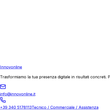
Richiedi una consulenza gratuita e scopri come possiamo aiu
Consulenza Gratuita
Contattaci
Pronto a far crescere il tuo business?
Richiedi una consulenza gratuita e scopri il tuo potenziale d
Richiedi Consulenza
Innovonline
Trasformiamo la tua presenza digitale in risultati concret
info@innovonline.it
+39 340 5178113
Tecnico / Commerciale / Assistenza