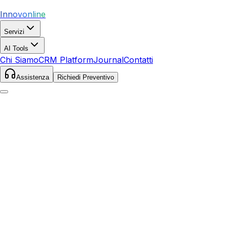
Innovonline
Servizi
AI Tools
Chi Siamo
CRM Platform
Journal
Contatti
Assistenza
Richiedi Preventivo
Home
Servizi
SEO
Adria
Adria
,
Veneto