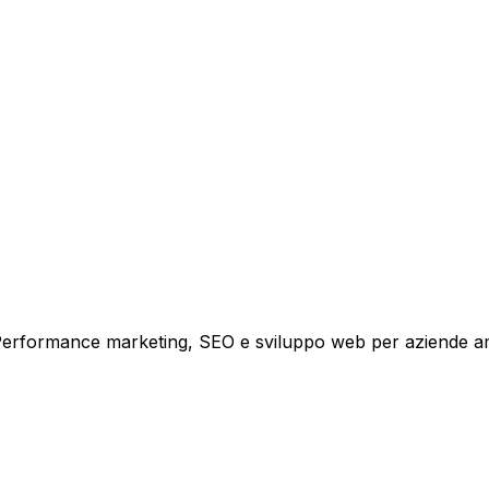
tare la tua azienda a raggiungere nuovi clienti.
i crescita.
i. Performance marketing, SEO e sviluppo web per aziende a