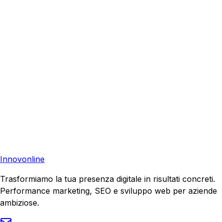
Richiedi una consulenza gratuita e scopri come possiamo
aiutare la tua azienda a raggiungere nuovi clienti.
Consulenza Gratuita
Contattaci
Pronto a far crescere il tuo business?
Richiedi una consulenza gratuita e scopri il tuo potenziale
di crescita.
Richiedi Consulenza
Innovonline
Trasformiamo la tua presenza digitale in risultati concreti.
Performance marketing, SEO e sviluppo web per aziende
ambiziose.