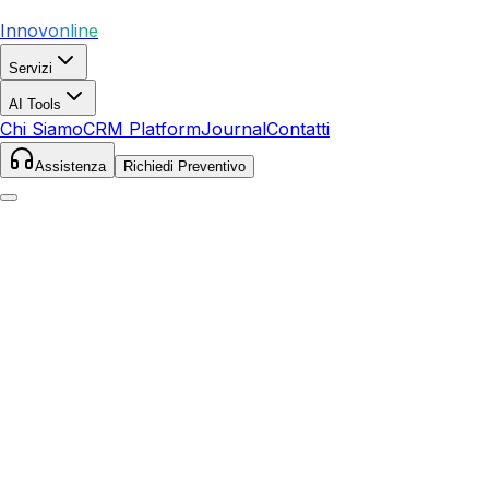
Innovonline
Servizi
AI Tools
Chi Siamo
CRM Platform
Journal
Contatti
Assistenza
Richiedi Preventivo
Home
Servizi
SEO
Agnone
Agnone
,
Molise