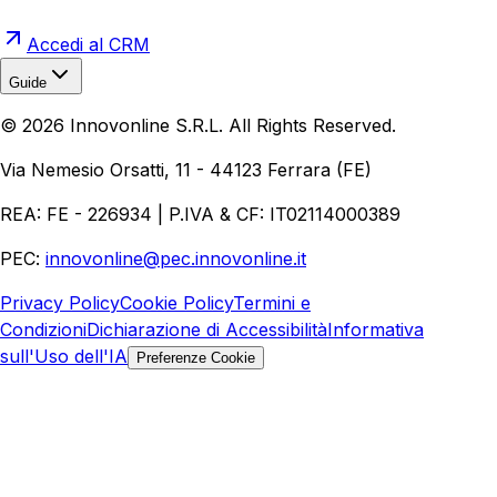
Accedi al CRM
Guide
Realizzazione Siti Web
Realizzazione Ecommerce
AI per
©
2026
Innovonline S.R.L. All Rights Reserved.
Aziende
Quanto Costa un Sito Web
Come Fare
Ecommerce
Marketing Digitale
Via Nemesio Orsatti, 11 - 44123 Ferrara (FE)
REA: FE - 226934 | P.IVA & CF: IT02114000389
PEC:
innovonline@pec.innovonline.it
Privacy Policy
Cookie Policy
Termini e
Condizioni
Dichiarazione di Accessibilità
Informativa
sull'Uso dell'IA
Preferenze Cookie