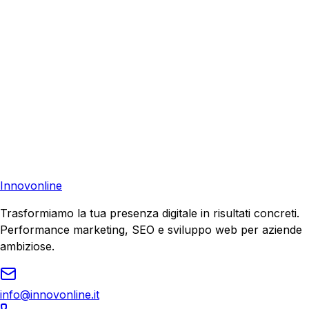
Consulenza Gratuita
Contattaci
Pronto a far crescere il tuo business?
Richiedi una consulenza gratuita e scopri il tuo potenziale
di crescita.
Richiedi Consulenza
Innovonline
Trasformiamo la tua presenza digitale in risultati concreti.
Performance marketing, SEO e sviluppo web per aziende
ambiziose.
info@innovonline.it