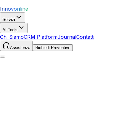
Innovonline
Servizi
AI Tools
Chi Siamo
CRM Platform
Journal
Contatti
Assistenza
Richiedi Preventivo
Home
Servizi
SEO
Alatri
Alatri
,
Lazio