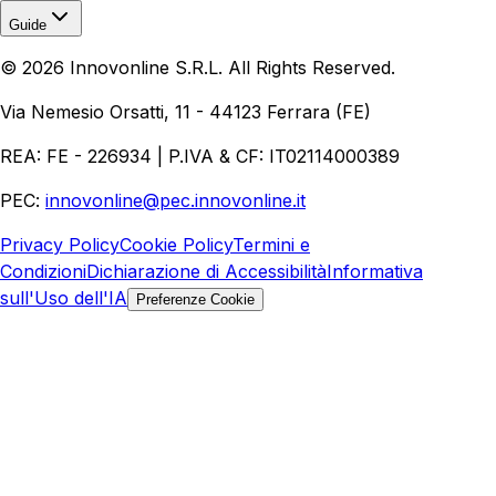
Guide
Realizzazione Siti Web
Realizzazione Ecommerce
AI per
©
2026
Innovonline S.R.L. All Rights Reserved.
Aziende
Quanto Costa un Sito Web
Come Fare
Ecommerce
Marketing Digitale
Via Nemesio Orsatti, 11 - 44123 Ferrara (FE)
REA: FE - 226934 | P.IVA & CF: IT02114000389
PEC:
innovonline@pec.innovonline.it
Privacy Policy
Cookie Policy
Termini e
Condizioni
Dichiarazione di Accessibilità
Informativa
sull'Uso dell'IA
Preferenze Cookie