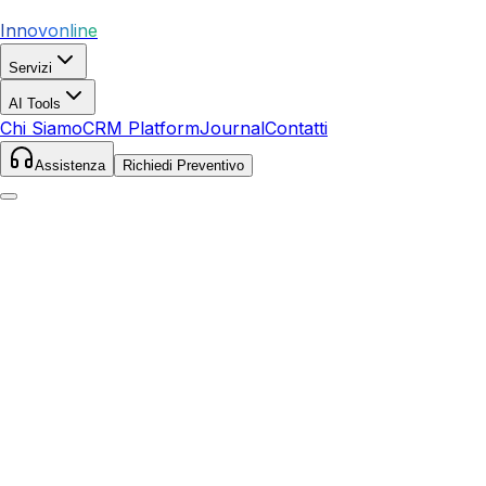
Innovonline
Servizi
AI Tools
Chi Siamo
CRM Platform
Journal
Contatti
Assistenza
Richiedi Preventivo
Home
Servizi
SEO
Alba Adriatica
Alba Adriatica
,
Abruzzo