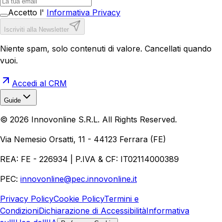
Accetto l'
Informativa Privacy
Iscriviti alla Newsletter
Niente spam, solo contenuti di valore. Cancellati quando
vuoi.
Accedi al CRM
Guide
Realizzazione Siti Web
Realizzazione Ecommerce
AI per
©
2026
Innovonline S.R.L. All Rights Reserved.
Aziende
Quanto Costa un Sito Web
Come Fare
Ecommerce
Marketing Digitale
Via Nemesio Orsatti, 11 - 44123 Ferrara (FE)
REA: FE - 226934 | P.IVA & CF: IT02114000389
PEC:
innovonline@pec.innovonline.it
Privacy Policy
Cookie Policy
Termini e
Condizioni
Dichiarazione di Accessibilità
Informativa