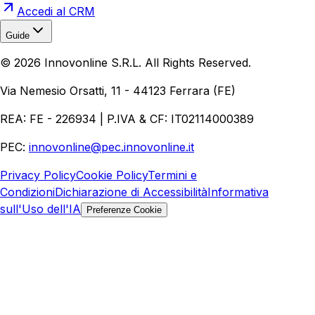
Accedi al CRM
Guide
Realizzazione Siti Web
Realizzazione Ecommerce
AI per
©
2026
Innovonline S.R.L. All Rights Reserved.
Aziende
Quanto Costa un Sito Web
Come Fare
Ecommerce
Marketing Digitale
Via Nemesio Orsatti, 11 - 44123 Ferrara (FE)
REA: FE - 226934 | P.IVA & CF: IT02114000389
PEC:
innovonline@pec.innovonline.it
Privacy Policy
Cookie Policy
Termini e
Condizioni
Dichiarazione di Accessibilità
Informativa
sull'Uso dell'IA
Preferenze Cookie