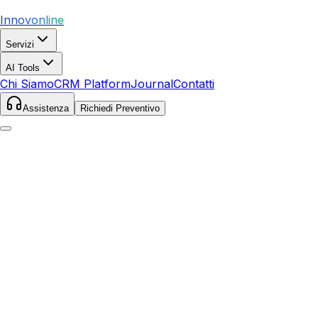
Innovonline
Servizi
AI Tools
Chi Siamo
CRM Platform
Journal
Contatti
Assistenza
Richiedi Preventivo
Home
Servizi
SEO
Amelia
Amelia
,
Umbria