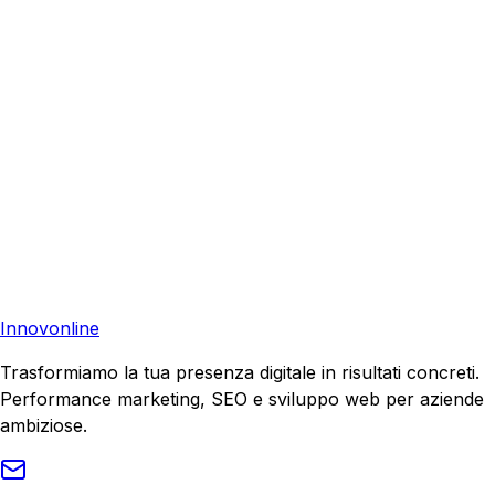
aiutare la tua azienda a raggiungere nuovi clienti.
Consulenza Gratuita
Contattaci
Pronto a far crescere il tuo business?
Richiedi una consulenza gratuita e scopri il tuo potenziale
di crescita.
Richiedi Consulenza
Innovonline
Trasformiamo la tua presenza digitale in risultati concreti.
Performance marketing, SEO e sviluppo web per aziende
ambiziose.