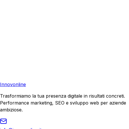
aiutare la tua azienda a raggiungere nuovi clienti.
Consulenza Gratuita
Contattaci
Pronto a far crescere il tuo business?
Richiedi una consulenza gratuita e scopri il tuo potenziale
di crescita.
Richiedi Consulenza
Innovonline
Trasformiamo la tua presenza digitale in risultati concreti.
Performance marketing, SEO e sviluppo web per aziende
ambiziose.