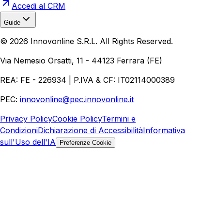
Accedi al CRM
Guide
Realizzazione Siti Web
Realizzazione Ecommerce
AI per
©
2026
Innovonline S.R.L. All Rights Reserved.
Aziende
Quanto Costa un Sito Web
Come Fare
Ecommerce
Marketing Digitale
Via Nemesio Orsatti, 11 - 44123 Ferrara (FE)
REA: FE - 226934 | P.IVA & CF: IT02114000389
PEC:
innovonline@pec.innovonline.it
Privacy Policy
Cookie Policy
Termini e
Condizioni
Dichiarazione di Accessibilità
Informativa
sull'Uso dell'IA
Preferenze Cookie