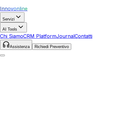
Innovonline
Servizi
AI Tools
Chi Siamo
CRM Platform
Journal
Contatti
Assistenza
Richiedi Preventivo
Home
Servizi
SEO
Andria
Andria
,
Puglia