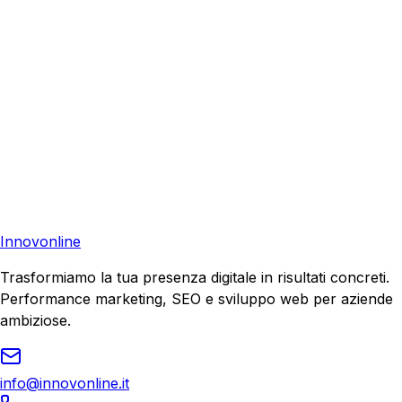
Consulenza Gratuita
Contattaci
Pronto a far crescere il tuo business?
Richiedi una consulenza gratuita e scopri il tuo potenziale
di crescita.
Richiedi Consulenza
Innovonline
Trasformiamo la tua presenza digitale in risultati concreti.
Performance marketing, SEO e sviluppo web per aziende
ambiziose.
info@innovonline.it